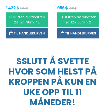
1 422 $
956 $
2 184 $
1 782 $
Til slutten av rabatten
Til slutten av rabatten
2d :12h :36m :41
2d :12h :36m :41
TIL HANDLEKURVEN
TIL HANDLEKURVEN
SSLUTT Å SVETTE
HVOR SOM HELST PÅ
KROPPEN PÅ KUN EN
UKE OPP TIL 11
MÅNEDER!