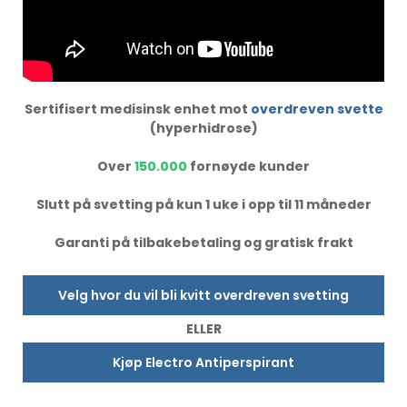
Sertifisert medisinsk enhet mot
overdreven svette
(hyperhidrose)
Over
150.000
fornøyde kunder
Slutt på svetting på kun 1 uke i opp til 11 måneder
Garanti på tilbakebetaling og gratisk frakt
Velg hvor du vil bli kvitt overdreven svetting
ELLER
Kjøp Electro Antiperspirant