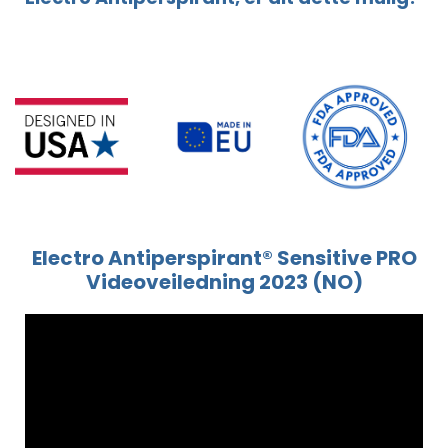
Electro Antiperspirant® Sensitive PRO
Videoveiledning 2023 (NO)