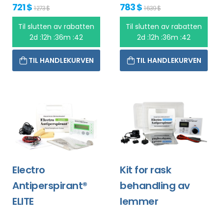
721 $
783 $
1 273 $
1 639 $
Til slutten av rabatten
Til slutten av rabatten
2d :12h :36m :41
2d :12h :36m :41
TIL HANDLEKURVEN
TIL HANDLEKURVEN
Electro
Kit for rask
Antiperspirant®
behandling av
ELITE
lemmer