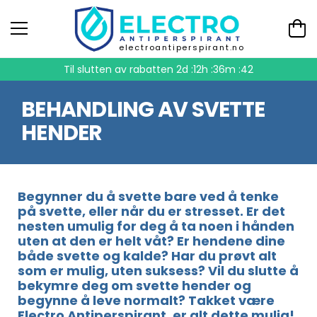
electroantiperspirant.no
Til slutten av rabatten
2d :12h :36m :41
BEHANDLING AV SVETTE
HENDER
Begynner du å svette bare ved å tenke
på svette, eller når du er stresset. Er det
nesten umulig for deg å ta noen i hånden
uten at den er helt våt? Er hendene dine
både svette og kalde? Har du prøvt alt
som er mulig, uten suksess? Vil du slutte å
bekymre deg om svette hender og
begynne å leve normalt? Takket være
Electro Antiperspirant, er alt dette mulig!