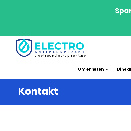
Spar
electroantiperspirant.no
Om enheten
Dine a
Kontakt