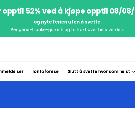
 opptil 52% ved å kjøpe opptil 08/08
og nyte ferien uten å svette.
Pengene-tilbake-garanti og fri frakt over hele verden.
nmeldelser
Iontoforese
Slutt å svette hvor som helst