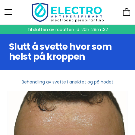
electroantiperspirant.no
Til slutten av rabatten
1d :20h :29m :31
Slutt å svette hvor som
helst på kroppen
Behandling av svette i ansiktet og på hodet