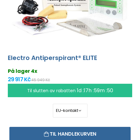
Electro Antiperspirant® ELITE
På lager 4x
29 917 Kč
45 949 Kč
1d :17h :59m :49
Til slutten av rabatten
TIL HANDLEKURVEN