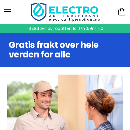
electroantiperspirant.no
Til slutten av rabatten
1d :17h :59m :49
Gratis frakt over hele
verden for alle