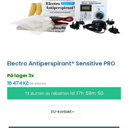
Electro Antiperspirant® Sensitive PRO
På lager 3x
16 474 Kč
34 483 Kč
1d :17h :59m :49
Til slutten av rabatten