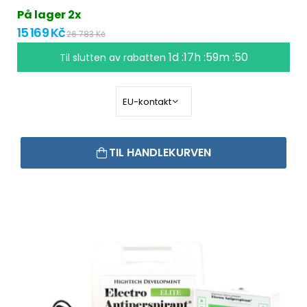
På lager 2x
15 169 Kč
26 783 Kč
1d :17h :59m :49
Til slutten av rabatten
TIL HANDLEKURVEN