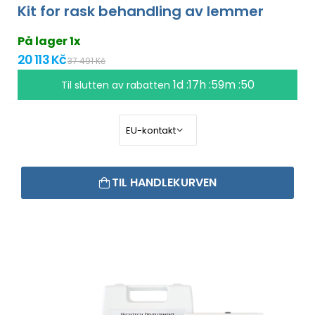
Kit for rask behandling av lemmer
På lager 1x
20 113 Kč
37 491 Kč
1d :17h :59m :49
Til slutten av rabatten
TIL HANDLEKURVEN