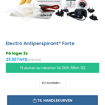
Electro Antiperspirant® Forte
På lager 2x
23 307 NT$
41 151 NT$
1d :00h :58m :51
Til slutten av rabatten
TIL HANDLEKURVEN