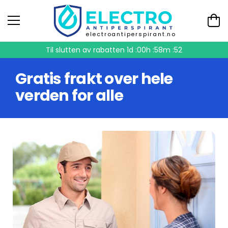
electroantiperspirant.no
Til slutten av rabatten
1d :00h :58m :51
Gratis frakt over hele
verden for alle