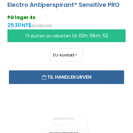
Electro Antiperspirant® Sensitive PRO
På lager 4x
25 311 NT$
52 982 NT$
1d :00h :58m :51
Til slutten av rabatten
TIL HANDLEKURVEN