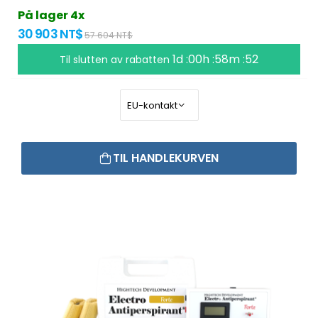
På lager 4x
30 903 NT$
57 604 NT$
1d :00h :58m :51
Til slutten av rabatten
TIL HANDLEKURVEN